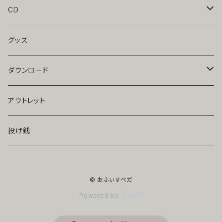
CD
宮川彬良＆アンサンブル・ベガ
グッズ
辻井淳
ダウンロード
池田重一
前田朋子
アウトレット
前田朋子
アンサンブル・フェリシア
投げ銭
宮川彬良、岡崎裕美
© おふぃすベガ
宮川彬良、大阪市音楽団
Powered by
馬渕昌子