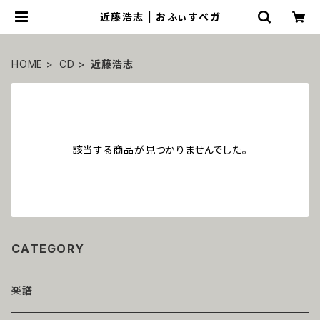
近藤浩志 | おふぃすベガ
HOME
CD
近藤浩志
該当する商品が見つかりませんでした。
CATEGORY
楽譜