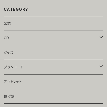
CATEGORY
楽譜
CD
宮川彬良＆アンサンブル・ベガ
グッズ
辻井淳
ダウンロード
池田重一
前田朋子
アウトレット
前田朋子
アンサンブル・フェリシア
投げ銭